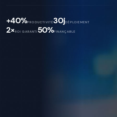
+40%
30j
PRODUCTIVITÉ
DÉPLOIEMENT
2×
50%
ROI GARANTI
FINANÇABLE