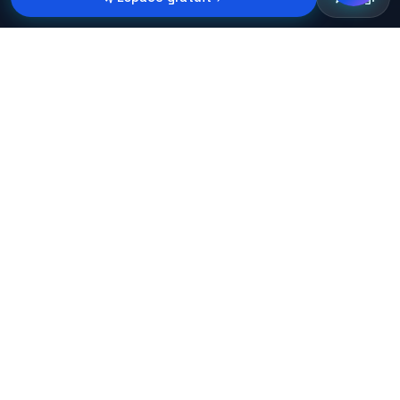
RÉSULTATS CONCRETS
Ce que l'IA change
dans les PME comme la vôtre.
62
%
productivité devis
PME BTP · 45 SALARIÉS
Devis manuels : 3h par estimation, 40% d'erreurs de
chiffrage