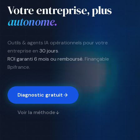
Votre entreprise, plus
rentable
.
Outils & agents IA opérationnels pour votre
entreprise en
30 jours
.
ROI garanti 6 mois ou remboursé.
Finançable
Bpifrance.
Diagnostic gratuit
Voir la méthode