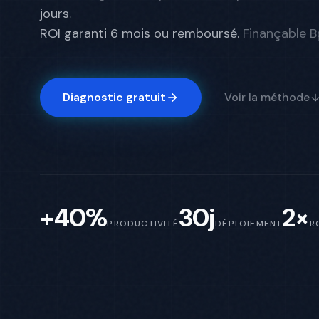
jours
.
ROI garanti 6 mois ou remboursé.
Finançable Bp
Diagnostic gratuit
Voir la méthode
+40%
30j
2×
PRODUCTIVITÉ
DÉPLOIEMENT
R