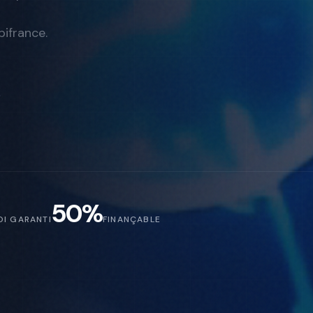
ifrance.
50%
OI GARANTI
FINANÇABLE