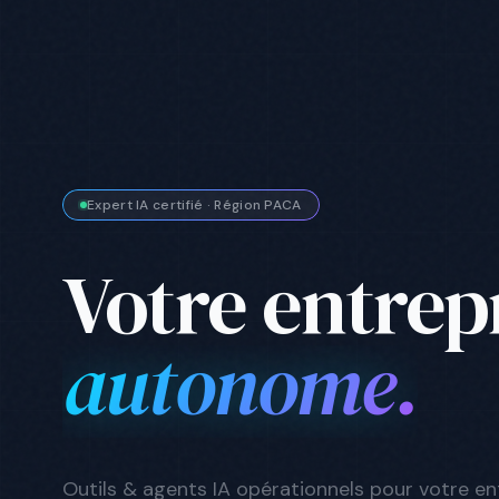
Expert IA certifié · Région PACA
Votre entrepr
rentable
.
Outils & agents IA opérationnels pour votre en