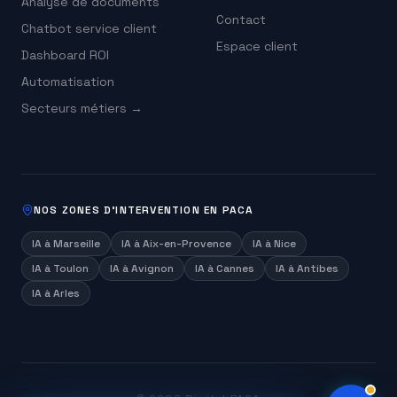
Analyse de documents
Contact
Chatbot service client
Espace client
Dashboard ROI
Automatisation
Secteurs métiers →
NOS ZONES D'INTERVENTION EN PACA
IA à
Marseille
IA à
Aix-en-Provence
IA à
Nice
IA à
Toulon
IA à
Avignon
IA à
Cannes
IA à
Antibes
IA à
Arles