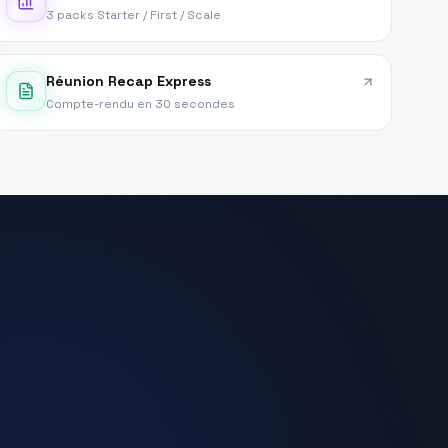
3 packs Starter / First / Scale
Réunion Recap Express
Compte-rendu en 30 secondes