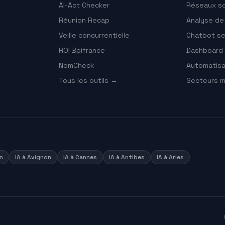
AI-Act Checker
Réseaux so
Réunion Recap
Analyse d
Veille concurrentielle
Chatbot ser
ROI Bpifrance
Dashboard 
NomCheck
Automatisa
Tous les outils →
Secteurs m
n
IA à
Avignon
IA à
Cannes
IA à
Antibes
IA à
Arles