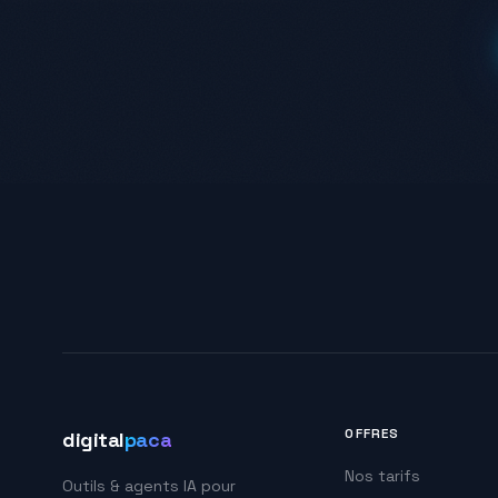
OFFRES
digital
paca
Nos tarifs
Outils & agents IA pour