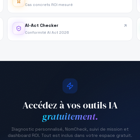
Cas concrets ROI mesuré
AI-Act Checker
Conformité AI Act 2026
Accédez à vos outils IA
gratuitement.
Diagnostic personnalisé, NomCheck, suivi de mission et
dashboard ROI. Tout est inclus dans votre espace gratuit.