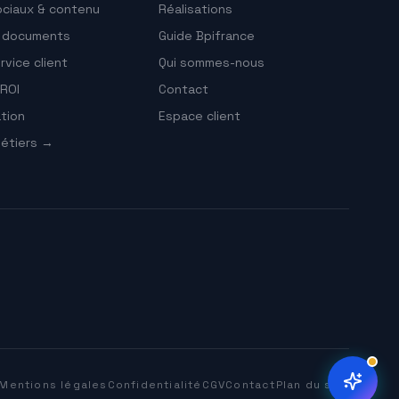
ciaux & contenu
Réalisations
e documents
Guide Bpifrance
vice client
Qui sommes-nous
ROI
Contact
tion
Espace client
étiers →
Mentions légales
Confidentialité
CGV
Contact
Plan du site