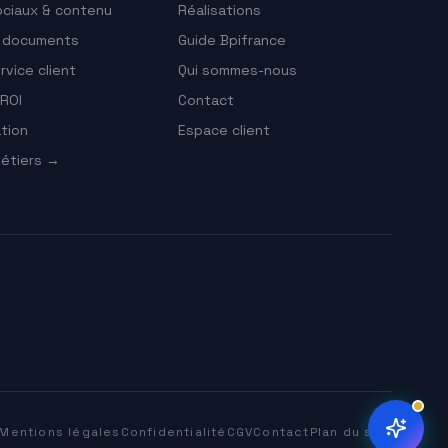
ciaux & contenu
Réalisations
e documents
Guide Bpifrance
vice client
Qui sommes-nous
ROI
Contact
tion
Espace client
étiers →
Mentions légales
Confidentialité
CGV
Contact
Plan du site