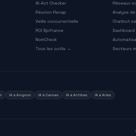
AI-Act Checker
Réseaux so
Réunion Recap
Analyse d
Veille concurrentielle
Chatbot ser
ROI Bpifrance
Dashboard 
NomCheck
Automatisa
Tous les outils →
Secteurs m
n
IA à
Avignon
IA à
Cannes
IA à
Antibes
IA à
Arles