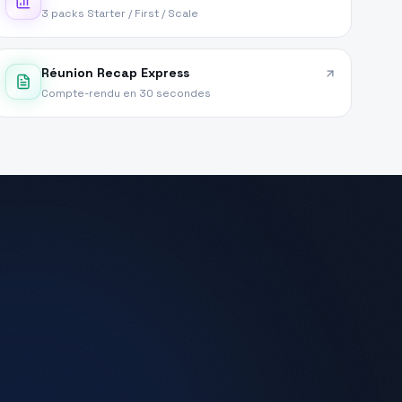
3 packs Starter / First / Scale
Réunion Recap Express
Compte-rendu en 30 secondes