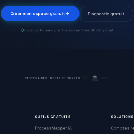
Créer mon espace gratuit
Diagnostic gratuit
Sans carte bancaire
·
Accès immédiat
·
100% gratuit
PARTENAIRES INSTITUTIONNELS
OUTILS GRATUITS
SOLUTIONS
ProcessMapper IA
Comptes re