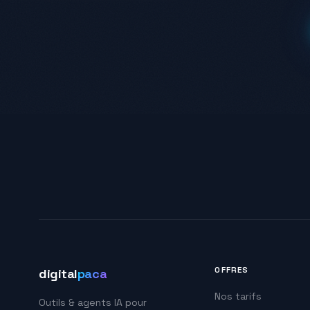
OFFRES
digital
paca
Nos tarifs
Outils & agents IA pour