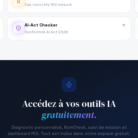
Cas concrets ROI mesuré
AI-Act Checker
Conformité AI Act 2026
Accédez à vos outils IA
gratuitement.
Diagnostic personnalisé, NomCheck, suivi de mission et
dashboard ROI. Tout est inclus dans votre espace gratuit.