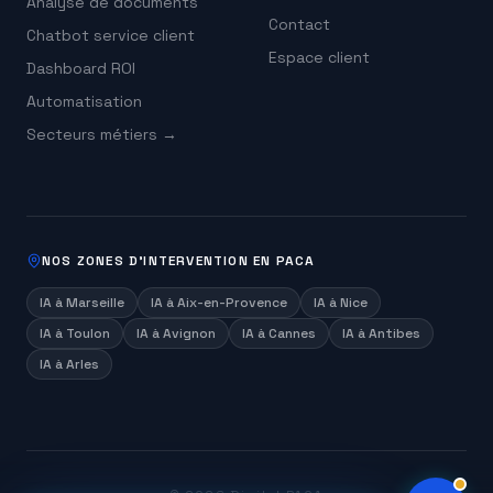
Analyse de documents
Contact
Chatbot service client
Espace client
Dashboard ROI
Automatisation
Secteurs métiers →
NOS ZONES D'INTERVENTION EN PACA
IA à
Marseille
IA à
Aix-en-Provence
IA à
Nice
IA à
Toulon
IA à
Avignon
IA à
Cannes
IA à
Antibes
IA à
Arles