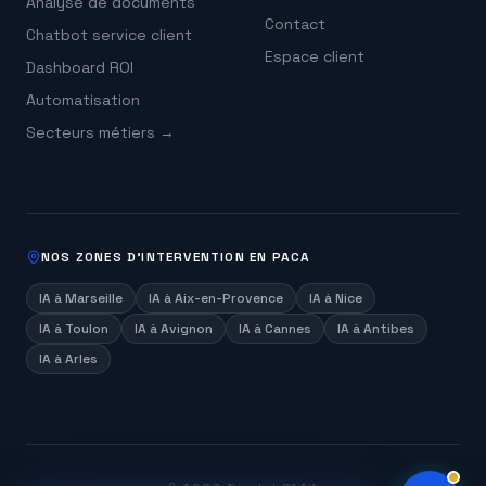
Analyse de documents
Contact
Chatbot service client
Espace client
Dashboard ROI
Automatisation
Secteurs métiers →
NOS ZONES D'INTERVENTION EN PACA
IA à
Marseille
IA à
Aix-en-Provence
IA à
Nice
IA à
Toulon
IA à
Avignon
IA à
Cannes
IA à
Antibes
IA à
Arles